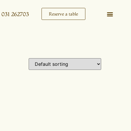
 031 262703
Reserve a table